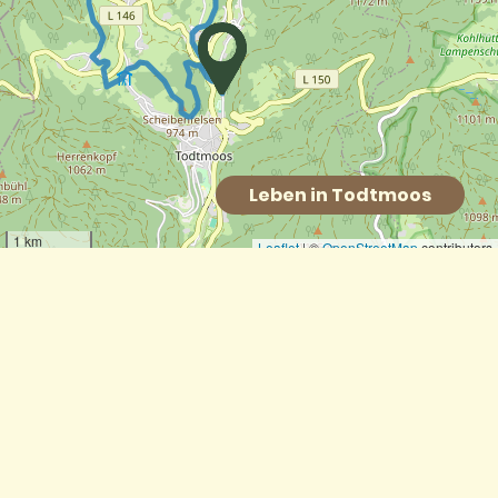
Leben in Todtmoos
Himmelsliegen unter der Weidbuche
Rütte-Pavillon
Todtmooser Wasserfälle
EMPFEHLUNGEN