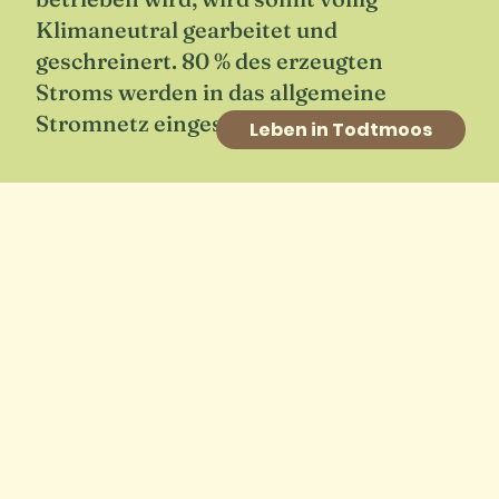
Klimaneutral gearbeitet und
geschreinert. 80 % des erzeugten
Stroms werden in das allgemeine
Stromnetz eingespeist.
Leben in Todtmoos
SCHON GEWUSST?
Im begradigten Abschnitt des Sägebachs
fühlen sich Groppen und Forellen sichtlich
wohl und tragen zusammen mit
Kleinstlebewesen zur deutlich